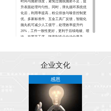
时间与抛射强度，避免过抛或抛射不足，提
升表面处理均匀性。同时，弹丸循环系统优
化后，利用率提高，粉尘排放与噪音控制更
优。多家标准件、五金工具厂反馈，智能化
抛丸机可减少人工值守，处理效率提升约
20%，工件一致性更好，更利于后续电镀、喷
涂、发黑等工序。随着制造业自动化普及，
简单粗放型设备逐步淘汰，具备数据监控、
故障预警、远程维护的智能抛丸设备更受市
场欢迎，也推动表面处理行业向数字化迈
进。
企业文化
黄山市慧亢食品有限公司可以携带宠物上
务
感恩
班。
员工是公司最宝贵的财富，让我们一起努力
工作，共同创造更美好的未来。